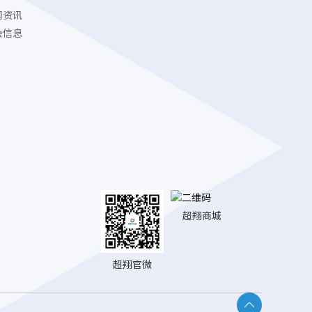
闻资讯
会信息
超翔商城
超翔官微
