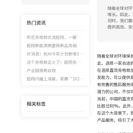
随着全球对环
增长。因此，
司时，我们需
热门资讯
提供高效、安
附近充电桩优选超翔，一键查找，快速充电！
超翔新能源携重磅新品亮相浙江国际智慧交通产业博览会
好消息！杭州今年计划新增3000充电桩
随着全球对环境保
这个充电桩企火了！超翔充电桩在厦门光储充产业会上惊喜出圈，狂掀市场加盟潮！
此，选择一家合适
在选择直流充电桩
产业园焕新启程
发能力，可以提供
超翔闪耀上海展，荣膺“2025中国充换电行业十大超充桩品牌”！
有完善的售后服务
潜力的公司，不仅
当前，中国的直流充
相关标签
比超过80%。此
在这个大背景下，
产品服务，吸引了