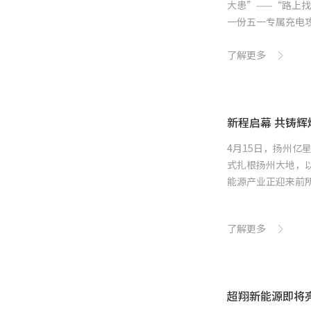
大患”——“路上
一份五一专属充电
了解更多
新程启幕 共铸辉
4月15日，扬州
式扎根扬州大地，
能源产业正迎来前
是超翔把握...
了解更多
超翔新能源即将亮