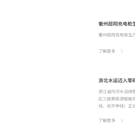
衢州超翔充电桩
衢州超翔充电桩生产
了解更多
浙北水运迈入零
浙江省内河水运绿
区三座新能源船舶
线、杭平申线）正式
了解更多