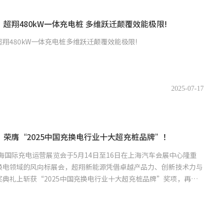
超翔480kW一体充电桩 多维跃迁颠覆效能极限!
翔480kW一体充电桩 多维跃迁颠覆效能极限!
2025-07-17
荣膺“2025中国充换电行业十大超充桩品牌”！
上海国际充电运营展览会于5月14日至16日在上海汽车会展中心隆重
换电领域的风向标展会，超翔新能源凭借卓越产品力、创新技术力与
典礼上斩获“2025中国充换电行业十大超充桩品牌”奖项，再次