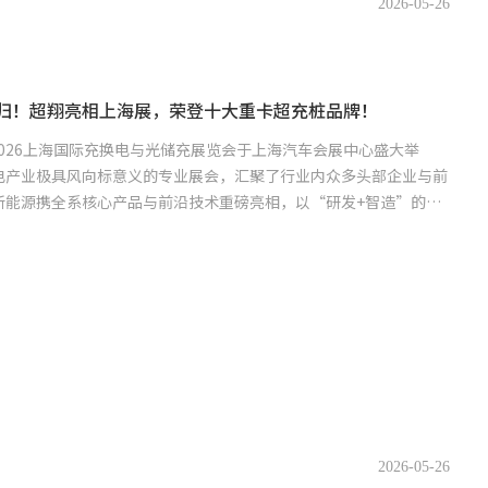
2026-05-26
而归！超翔亮相上海展，荣登十大重卡超充桩品牌！
，2026上海国际充换电与光储充展览会于上海汽车会展中心盛大举
电产业极具风向标意义的专业展会，汇聚了行业内众多头部企业与前
新能源携全系核心产品与前沿技术重磅亮相，以“研发+智造”的全
2026-05-26