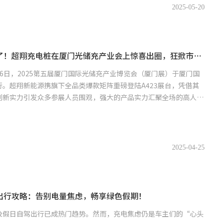
2025-05-20
这个充电桩企火了！超翔充电桩在厦门光储充产业会上惊喜出圈，狂掀市场加盟潮！
日至26日，2025第五届厦门国际光储充产业博览会（厦门展）于厦门国
。超翔新能源携旗下全品类爆款矩阵重磅登陆A423展台，凭借其
创新实力引发众多参展人员围观，强大的产品实力汇聚全场的高人
2025-04-25
出行攻略：告别电量焦虑，畅享绿色假期！
及假日自驾出行已成热门趋势。然而，充电焦虑仍是车主们的“心头