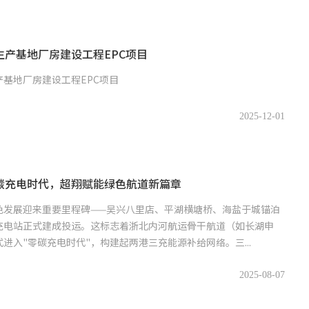
生产基地厂房建设工程EPC项目
基地厂房建设工程EPC项目
2025-12-01
碳充电时代，超翔赋能绿色航道新篇章
色发展迎来重要里程碑——吴兴八里店、平湖横塘桥、海盐于城锚泊
充电站正式建成投运。这标志着浙北内河航运骨干航道（如长湖申
进入"零碳充电时代"，构建起两港三充能源补给网络。三...
2025-08-07