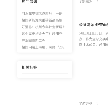
热门资讯
了解更多
附近充电桩优选超翔，一键查找，快速充电！
超翔新能源携重磅新品亮相浙江国际智慧交通产业博览会
荣膺殊荣 载誉
好消息！杭州今年计划新增3000充电桩
5月13日至15日
这个充电桩企火了！超翔充电桩在厦门光储充产业会上惊喜出圈，狂掀市场加盟潮！
办，作为全球充换
产业园焕新启程
沿技术成果。超翔
超翔闪耀上海展，荣膺“2025中国充换电行业十大超充桩品牌”！
链路优势...
相关标签
了解更多