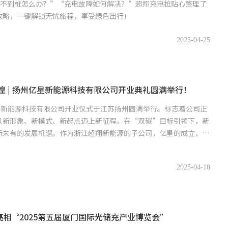
找不到桩怎么办？”“充电故障如何解决？”超翔充电桩贴心整理了
攻略，一键解锁无忧旅程，享受绿色出行！
2025-04-25
煌 | 扬州亿星新能源科技有限公司开业典礼圆满举行！
亿星新能源科技有限公司开业仪式于江苏扬州圆满举行。标志着公司正
以新形象、新模式、新起点迈上新征程。在“双碳”目标引领下，新
所未有的发展机遇。作为浙江超翔新能源的子公司，亿星的成立，正
2025-04-18
相“2025第五届厦门国际光储充产业博览会”