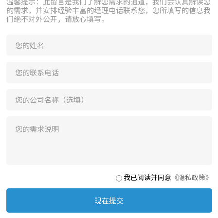
温馨提示：此留言是我们了解您需求的通道，我们会认真解读您
的需求，并安排经验丰富的经理电话联系您，您所填写的信息我
们绝不对外公开，请放心填写。
短路保护：
过温保护：
有
有
刷卡功能：
充满自停：
支持线上卡/线下卡
延迟断电时间可设定
支付方式：
机箱过温保护：
刷卡/微信/支付宝
有
我已阅读并同意
《隐私政策》
现在提交
语音播报：
免费充电：