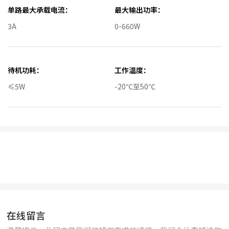
单路最大承载电流：
最大输出功率：
3A
0-660W
待机功耗：
工作温度：
≤5W
-20℃至50℃
工作相对湿度：
联网方式：
5%—95%
4G全网通
防护等级：
过载保护：
IP55（室外）
默认过载功率值440W（可自
在线留言
定义）