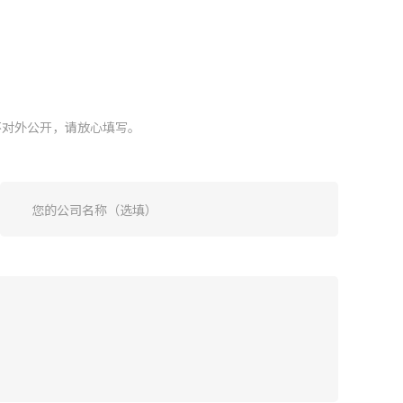
≥IP55
输出保护：
、
输出保护过流保护、过压保护、短
不对外公开，请放心填写。
保
路保护、通讯故障保护
特殊保护：
急停按钮
枪线长度：
3.5m(客户可定制)