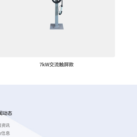
工作海拔：
≤2000米
7kW交流触屏款
闻动态
闻资讯
会信息