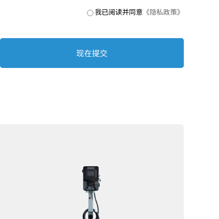
显示屏：
我已阅读并同意
《隐私政策》
LED灯/LCD显示屏/液晶触摸屏
现在提交
安装方式：
壁挂/立柱
储存温度：
-30℃~85℃
储存湿度：
5%～95%RH