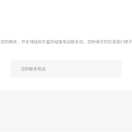
GBT18487.1-2023
输入保护：
欠压保护、过压保护、过流保护
读您的需求，并安排经验丰富的经理电话联系您，您所填写的信息我们绝
漏电保护、防雷浪涌保护、短路
护
联网方式：
以太网/4G